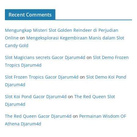
Recent Comments
Mengungkap Misteri Slot Golden Reindeer di Perjudian
Online
on
Mengeksplorasi Kegembiraan Manis dalam Slot
Candy Gold
Slot Magicians secrets Gacor Djarum4d
on
Slot Demo Frozen
Tropics Djarum4d
Slot Frozen Tropics Gacor Djarum4d
on
Slot Demo Koi Pond
Djarum4d
Slot Koi Pond Gacor Djarum4d
on
The Red Queen Slot
Djarum4d
The Red Queen Gacor Djarum4d
on
Permainan Wisdom OF
Athena Djarum4d