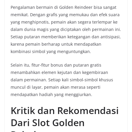
Pengalaman bermain di Golden Reindeer bisa sangat
memikat. Dengan grafis yang memukau dan efek suara
yang menghipnotis, pemain akan segera terlempar ke
dalam dunia magis yang diciptakan oleh permainan ini.
Setiap putaran memberikan ketegangan dan antisipasi,
karena pemain berharap untuk mendapatkan
kombinasi simbol yang menguntungkan.
Selain itu, fitur-fitur bonus dan putaran gratis
menambahkan elemen kejutan dan kegembiraan
dalam permainan. Setiap kali simbol-simbol khusus
muncul di layar, pemain akan merasa seperti
mendapatkan hadiah yang menggiurkan.
Kritik dan Rekomendasi
Dari Slot Golden