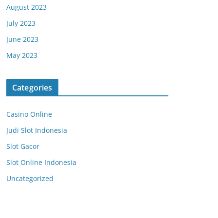
August 2023
July 2023
June 2023
May 2023
Categories
Casino Online
Judi Slot Indonesia
Slot Gacor
Slot Online Indonesia
Uncategorized