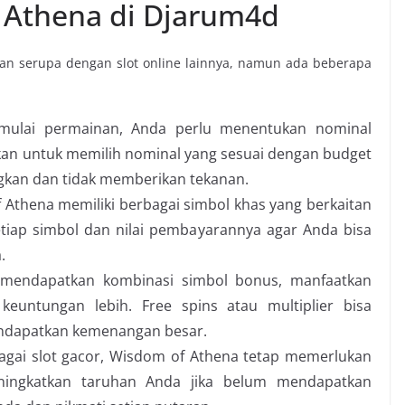
 Athena di Djarum4d
n serupa dengan slot online lainnya, namun ada beberapa
mulai permainan, Anda perlu menentukan nominal
ikan untuk memilih nominal yang sesuai dengan budget
kan dan tidak memberikan tekanan.
 Athena memiliki berbagai simbol khas yang berkaitan
iap simbol dan nilai pembayarannya agar Anda bisa
.
 mendapatkan kombinasi simbol bonus, manfaatkan
euntungan lebih. Free spins atau multiplier bisa
ndapatkan kemenangan besar.
bagai slot gacor, Wisdom of Athena tetap memerlukan
ningkatkan taruhan Anda jika belum mendapatkan