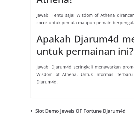
Jawab: Tentu saja! Wisdom of Athena diran
cocok untuk pemula maupun pemain berpenga
Apakah Djarum4d me
untuk permainan ini?
Jawab: Djarum4d seringkali menawarkan prom
Wisdom of Athena. Untuk informasi terbaru
Djarum4d.
Slot Demo Jewels OF Fortune Djarum4d