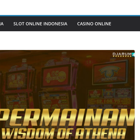
IA
SLOT ONLINE INDONESIA
CASINO ONLINE