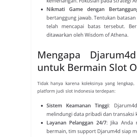
kemenangan. Fokuslah pada strategi An
Nikmati Game dengan Bertanggun
bertanggung jawab. Tentukan batasan 
telah mencapai batas tersebut. Be
ditawarkan oleh Wisdom of Athena.
Mengapa Djarum4d 
untuk Bermain Slot O
Tidak hanya karena koleksinya yang lengkap
platform judi slot Indonesia terdepan:
Sistem Keamanan Tinggi
: Djarum4
melindungi data pribadi dan transaksi
Layanan Pelanggan 24/7
: Jika Anda
bermain, tim support Djarum4d siap 