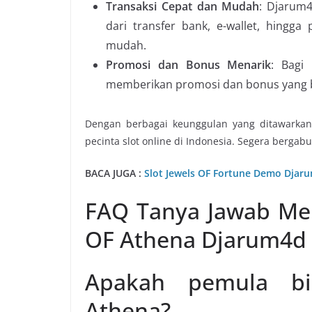
Transaksi Cepat dan Mudah
: Djarum
dari transfer bank, e-wallet, hingg
mudah.
Promosi dan Bonus Menarik
: Bagi
memberikan promosi dan bonus yang b
Dengan berbagai keunggulan yang ditawarkan,
pecinta slot online di Indonesia. Segera berga
BACA JUGA :
Slot Jewels OF Fortune Demo Djar
FAQ Tanya Jawab Me
OF Athena Djarum4d
Apakah pemula b
Athena?