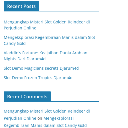
Recent Posts
Mengungkap Misteri Slot Golden Reindeer di
Perjudian Online
Mengeksplorasi Kegembiraan Manis dalam Slot
Candy Gold
Aladdin’s Fortune: Keajaiban Dunia Arabian
Nights Dari Djarum4d
Slot Demo Magicians secrets Djarum4d
Slot Demo Frozen Tropics Djarum4d
Recent Comments
Mengungkap Misteri Slot Golden Reindeer di
Perjudian Online
on
Mengeksplorasi
Kegembiraan Manis dalam Slot Candy Gold