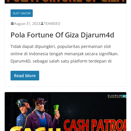
SLOT GACOR
August 31, 2023
TEAMSEO
Pola Fortune Of Giza Djarum4d
Tidak dapat dipungkiri, popularitas permainan slot
online di Indonesia tengah menanjak secara signifikan.
Djarum4D, sebagai salah satu platform terdepan di
Read More