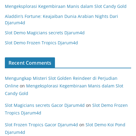
Mengeksplorasi Kegembiraan Manis dalam Slot Candy Gold
Aladdin’s Fortune: Keajaiban Dunia Arabian Nights Dari
Djarum4d
Slot Demo Magicians secrets Djarum4d
Slot Demo Frozen Tropics Djarum4d
Recent Comments
Mengungkap Misteri Slot Golden Reindeer di Perjudian
Online
on
Mengeksplorasi Kegembiraan Manis dalam Slot
Candy Gold
Slot Magicians secrets Gacor Djarum4d
on
Slot Demo Frozen
Tropics Djarum4d
Slot Frozen Tropics Gacor Djarum4d
on
Slot Demo Koi Pond
Djarum4d