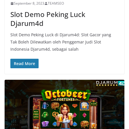
September 8, 2023
TEAMSEO
Slot Demo Peking Luck
Djarum4d
Slot Demo Peking Luck di Djarum4d: Slot Gacor yang
Tak Boleh Dilewatkan oleh Penggemar Judi Slot
Indonesia Djarum4d, sebagai salah
Read More