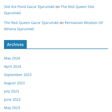
Slot Koi Pond Gacor Djarum4d
on
The Red Queen Slot
Djarum4d
The Red Queen Gacor Djarum4d
on
Permainan Wisdom OF
Athena Djarum4d
Archives
May 2024
April 2024
September 2023
August 2023
July 2023
June 2023
May 2023