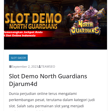
SLOT GACOR
September 2, 2023
TEAMSEO
Slot Demo North Guardians
Djarum4d
Dunia perjudian online terus mengalami
perkembangan pesat, terutama dalam kategori judi
slot. Salah satu permainan slot yang menjadi