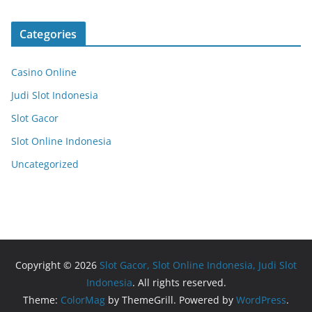
Categories
Casino Online
Judi Slot Indonesia
Slot Gacor
Slot Online Indonesia
Uncategorized
Copyright © 2026
Slot Gacor, Slot Online Indonesia, Judi Slot
Indonesia
. All rights reserved.
Theme:
ColorMag
by ThemeGrill. Powered by
WordPress
.