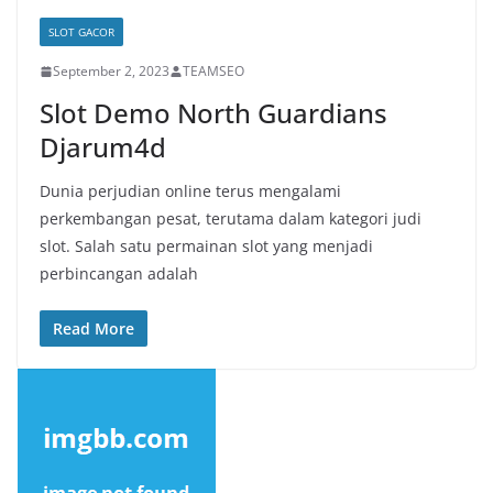
SLOT GACOR
September 2, 2023
TEAMSEO
Slot Demo North Guardians
Djarum4d
Dunia perjudian online terus mengalami
perkembangan pesat, terutama dalam kategori judi
slot. Salah satu permainan slot yang menjadi
perbincangan adalah
Read More