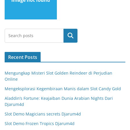
Search
Recent Posts
Mengungkap Misteri Slot Golden Reindeer di Perjudian
Online
Mengeksplorasi Kegembiraan Manis dalam Slot Candy Gold
Aladdin’s Fortune: Keajaiban Dunia Arabian Nights Dari
Djarum4d
Slot Demo Magicians secrets Djarum4d
Slot Demo Frozen Tropics Djarum4d