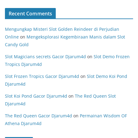
Recent Comments
Mengungkap Misteri Slot Golden Reindeer di Perjudian
Online
on
Mengeksplorasi Kegembiraan Manis dalam Slot
Candy Gold
Slot Magicians secrets Gacor Djarum4d
on
Slot Demo Frozen
Tropics Djarum4d
Slot Frozen Tropics Gacor Djarum4d
on
Slot Demo Koi Pond
Djarum4d
Slot Koi Pond Gacor Djarum4d
on
The Red Queen Slot
Djarum4d
The Red Queen Gacor Djarum4d
on
Permainan Wisdom OF
Athena Djarum4d