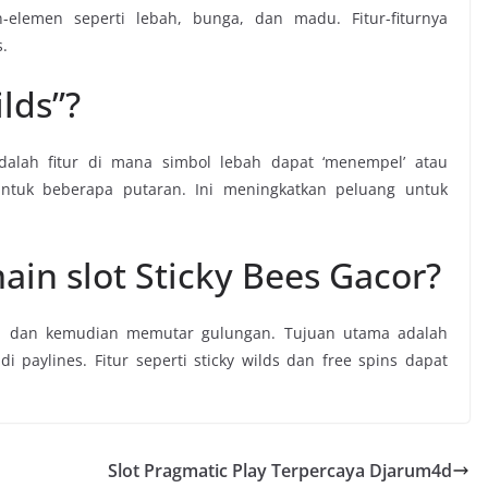
elemen seperti lebah, bunga, dan madu. Fitur-fiturnya
s.
ilds”?
 adalah fitur di mana simbol lebah dapat ‘menempel’ atau
untuk beberapa putaran. Ini meningkatkan peluang untuk
in slot Sticky Bees Gacor?
a dan kemudian memutar gulungan. Tujuan utama adalah
paylines. Fitur seperti sticky wilds dan free spins dapat
Slot Pragmatic Play Terpercaya Djarum4d