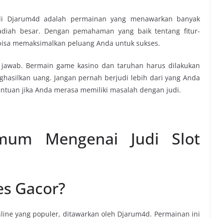
r di Djarum4d adalah permainan yang menawarkan banyak
iah besar. Dengan pemahaman yang baik tentang fitur-
a bisa memaksimalkan peluang Anda untuk sukses.
g jawab. Bermain game kasino dan taruhan harus dilakukan
hasilkan uang. Jangan pernah berjudi lebih dari yang Anda
ntuan jika Anda merasa memiliki masalah dengan judi.
mum Mengenai Judi Slot
ees Gacor?
nline yang populer, ditawarkan oleh Djarum4d. Permainan ini