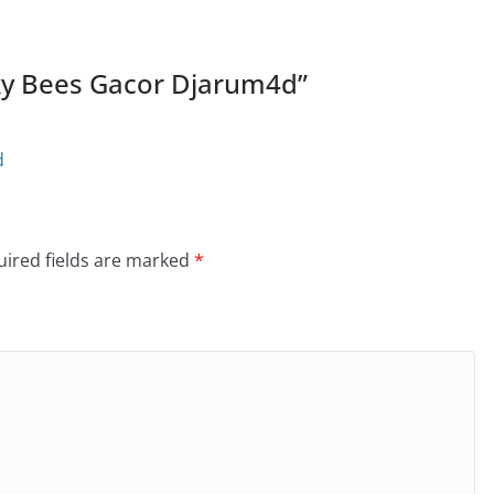
icky Bees Gacor Djarum4d
”
d
ired fields are marked
*