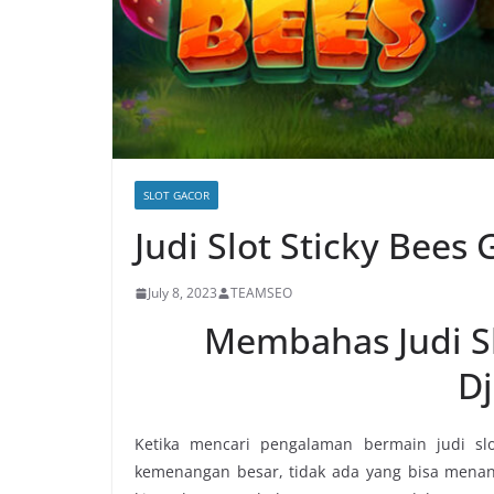
SLOT GACOR
Judi Slot Sticky Bees
July 8, 2023
TEAMSEO
Membahas Judi Sl
D
Ketika mencari pengalaman bermain judi sl
kemenangan besar, tidak ada yang bisa menandi