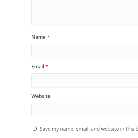
Name
*
Email
*
Website
Save my name, email, and website in this 