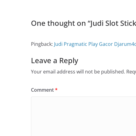
One thought on “
Judi Slot St
Pingback:
Judi Pragmatic Play Gacor Djarum4
Leave a Reply
Your email address will not be published.
Requ
Comment
*