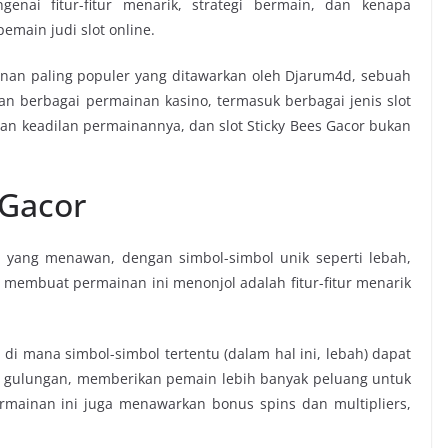
ai fitur-fitur menarik, strategi bermain, dan kenapa
emain judi slot online.
ainan paling populer yang ditawarkan oleh Djarum4d, sebuah
n berbagai permainan kasino, termasuk berbagai jenis slot
 dan keadilan permainannya, dan slot Sticky Bees Gacor bukan
 Gacor
 yang menawan, dengan simbol-simbol unik seperti lebah,
membuat permainan ini menonjol adalah fitur-fitur menarik
 di mana simbol-simbol tertentu (dalam hal ini, lebah) dapat
di gulungan, memberikan pemain lebih banyak peluang untuk
mainan ini juga menawarkan bonus spins dan multipliers,