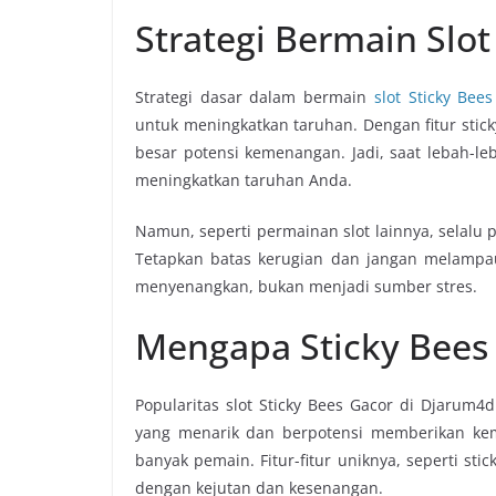
Strategi Bermain Slot
Strategi dasar dalam bermain
slot Sticky Bee
untuk meningkatkan taruhan. Dengan fitur stic
besar potensi kemenangan. Jadi, saat lebah-leb
meningkatkan taruhan Anda.
Namun, seperti permainan slot lainnya, selalu
Tetapkan batas kerugian dan jangan melampau
menyenangkan, bukan menjadi sumber stres.
Mengapa Sticky Bees
Popularitas slot Sticky Bees Gacor di Djarum
yang menarik dan berpotensi memberikan kem
banyak pemain. Fitur-fitur uniknya, seperti st
dengan kejutan dan kesenangan.