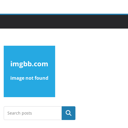
Search