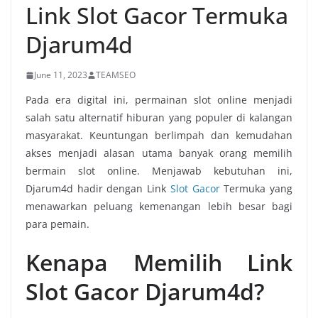
Link Slot Gacor Termuka
Djarum4d
June 11, 2023
TEAMSEO
Pada era digital ini, permainan slot online menjadi
salah satu alternatif hiburan yang populer di kalangan
masyarakat. Keuntungan berlimpah dan kemudahan
akses menjadi alasan utama banyak orang memilih
bermain slot online. Menjawab kebutuhan ini,
Djarum4d hadir dengan Link
Slot Gacor
Termuka yang
menawarkan peluang kemenangan lebih besar bagi
para pemain.
Kenapa Memilih Link
Slot Gacor Djarum4d?