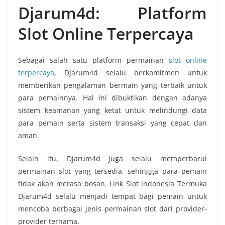
Djarum4d: Platform
Slot Online Terpercaya
Sebagai salah satu platform permainan
slot online
terpercaya
, Djarum4d selalu berkomitmen untuk
memberikan pengalaman bermain yang terbaik untuk
para pemainnya. Hal ini dibuktikan dengan adanya
sistem keamanan yang ketat untuk melindungi data
para pemain serta sistem transaksi yang cepat dan
aman.
Selain itu, Djarum4d juga selalu memperbarui
permainan slot yang tersedia, sehingga para pemain
tidak akan merasa bosan. Link Slot indonesia Termuka
Djarum4d selalu menjadi tempat bagi pemain untuk
mencoba berbagai jenis permainan slot dari provider-
provider ternama.