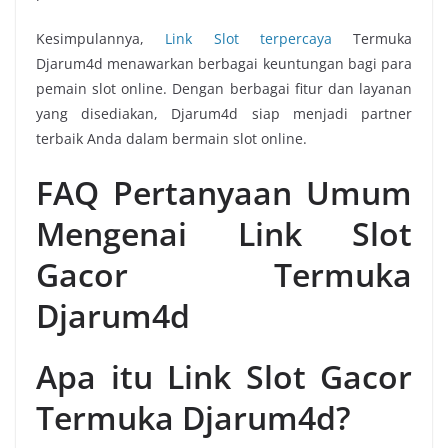
Kesimpulannya,
Link Slot terpercaya
Termuka
Djarum4d menawarkan berbagai keuntungan bagi para
pemain slot online. Dengan berbagai fitur dan layanan
yang disediakan, Djarum4d siap menjadi partner
terbaik Anda dalam bermain slot online.
FAQ Pertanyaan Umum
Mengenai Link Slot
Gacor Termuka
Djarum4d
Apa itu Link Slot Gacor
Termuka Djarum4d?