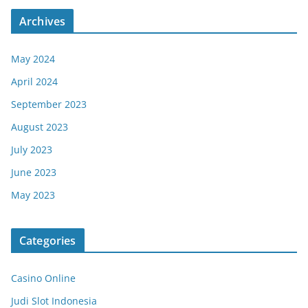
Archives
May 2024
April 2024
September 2023
August 2023
July 2023
June 2023
May 2023
Categories
Casino Online
Judi Slot Indonesia