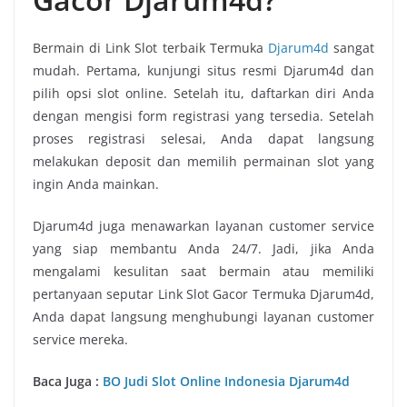
Bermain di Link Slot terbaik Termuka
Djarum4d
sangat
mudah. Pertama, kunjungi situs resmi Djarum4d dan
pilih opsi slot online. Setelah itu, daftarkan diri Anda
dengan mengisi form registrasi yang tersedia. Setelah
proses registrasi selesai, Anda dapat langsung
melakukan deposit dan memilih permainan slot yang
ingin Anda mainkan.
Djarum4d juga menawarkan layanan customer service
yang siap membantu Anda 24/7. Jadi, jika Anda
mengalami kesulitan saat bermain atau memiliki
pertanyaan seputar Link Slot Gacor Termuka Djarum4d,
Anda dapat langsung menghubungi layanan customer
service mereka.
Baca Juga :
BO Judi Slot Online Indonesia Djarum4d