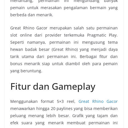
menantang, permainan ini mengundang banyak
pemain untuk merasakan pengalaman bermain yang
berbeda dan menarik.
Great Rhino Gacor merupakan salah satu permainan
slot online dari provider terkemuka Pragmatic Play.
Seperti namanya, permainan ini mengusung tema
hewan badak besar (Great Rhino) yang menjadi daya
tarik utama dari permainan ini. Berbagai fitur dan
bonus menarik siap untuk diambil oleh para pemain
yang beruntung.
Fitur dan Gameplay
Menggunakan format 5×3 reel,
Great Rhino Gacor
menawarkan hingga 20 paylines yang bisa memberikan
peluang menang lebih besar. Grafik yang tajam dan
efek suara yang menarik membuat permainan ini