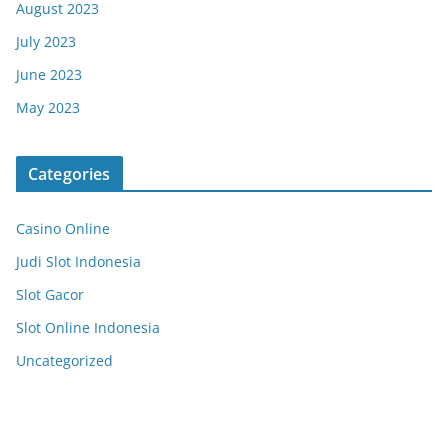
August 2023
July 2023
June 2023
May 2023
Categories
Casino Online
Judi Slot Indonesia
Slot Gacor
Slot Online Indonesia
Uncategorized