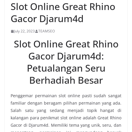
Slot Online Great Rhino
Gacor Djarum4d
July 22, 2023
TEAMSEO
Slot Online Great Rhino
Gacor Djarum4d:
Petualangan Seru
Berhadiah Besar
Penggemar permainan slot online pasti sudah sangat
familiar dengan beragam pilihan permainan yang ada.
Salah satu yang sedang menjadi topik hangat di
kalangan para penikmat slot online adalah Great Rhino
Gacor di Djarum4d. Memiliki tema yang unik, seru, dan